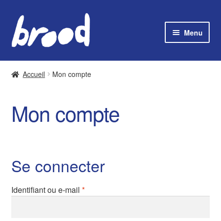
Aller
Aller
à
au
Menu
la
contenu
navigation
Commander
Accueil
Mon compte
Points de retrait
Mon compte
Ouvrir
Présentation
le
menu
Compte
enfant
Se connecter
Mon porte-monnaie :
€
0,00
Obligatoire
Identifiant ou e-mail
*