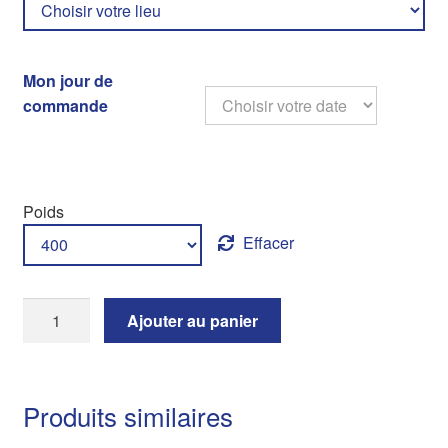
Mon jour de
commande
:
Poids
Effacer
quantité
Ajouter au panier
de
BRIOCHE
NATURE
Produits similaires
(400g)