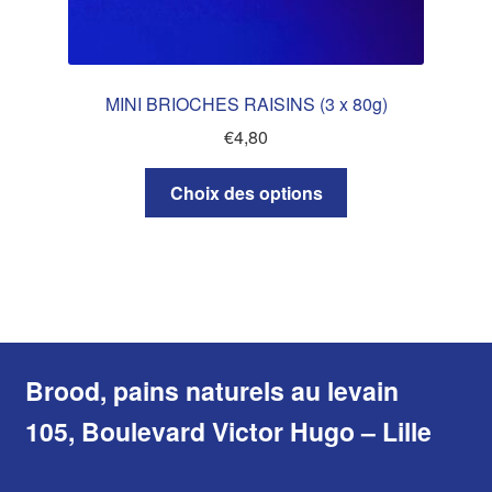
MINI BRIOCHES RAISINS (3 x 80g)
€
4,80
Ce
Choix des options
produit
a
plusieurs
variations.
Les
options
peuvent
Brood, pains naturels au levain
être
105, Boulevard Victor Hugo – Lille
choisies
sur
la