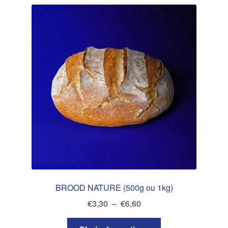
BROOD NATURE (500g ou 1kg)
Plage
€
3,30
–
€
6,60
de
Ce