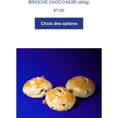
BRIOCHE CHOCO NOIR (400g)
€
7,00
Ce
Choix des options
produit
a
plusieurs
variations.
Les
options
peuvent
être
choisies
sur
la
page
du
produit